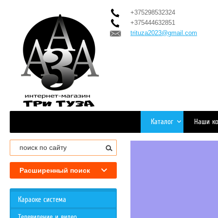
+375298532324
+375444632851
trituza2023@gmail.com
Каталог
Наши ко
Расширенный поиск
Караоке система
Телевидение и видео