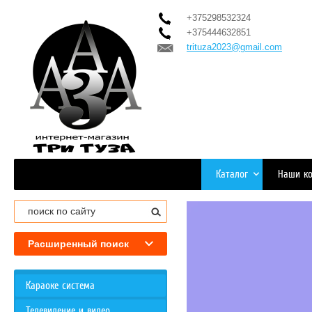
+375298532324
+375444632851
trituza2023@gmail.com
Каталог
Наши ко
Расширенный поиск
Караоке система
Телевидение и видео