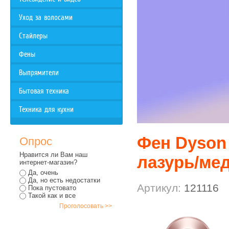
Уход за волосами
Стайлеры
Фены
Выпрямители
Бытовая техника
Техника для кухни
Фен Dyson 
Опрос
Нравится ли Вам наш
лазурь/ме
интернет-магазин?
Да, очень
Да, но есть недостатки
Артикул:
121116
Пока пустовато
Такой как и все